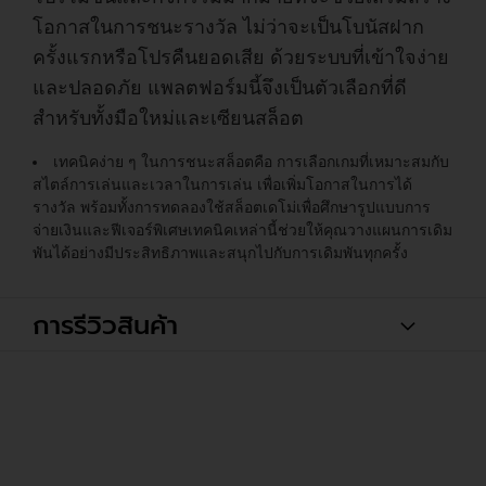
โอกาสในการชนะรางวัล ไม่ว่าจะเป็นโบนัสฝาก
ครั้งแรกหรือโปรคืนยอดเสีย ด้วยระบบที่เข้าใจง่าย
และปลอดภัย แพลตฟอร์มนี้จึงเป็นตัวเลือกที่ดี
สำหรับทั้งมือใหม่และเซียนสล็อต
เทคนิคง่าย ๆ ในการชนะสล็อตคือ การเลือกเกมที่เหมาะสมกับ
สไตล์การเล่นและเวลาในการเล่น เพื่อเพิ่มโอกาสในการได้
รางวัล พร้อมทั้งการทดลองใช้สล็อตเดโม่เพื่อศึกษารูปแบบการ
จ่ายเงินและฟีเจอร์พิเศษเทคนิคเหล่านี้ช่วยให้คุณวางแผนการเดิม
พันได้อย่างมีประสิทธิภาพและสนุกไปกับการเดิมพันทุกครั้ง
การรีวิวสินค้า