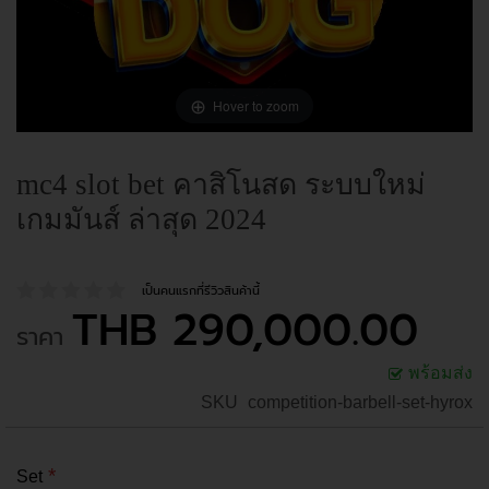
Hover to zoom
mc4 slot bet คาสิโนสด ระบบใหม่
เกมมันส์ ล่าสุด 2024
เป็นคนแรกที่รีวิวสินค้านี้
THB 290,000.00
ราคา
พร้อมส่ง
SKU
competition-barbell-set-hyrox
Set