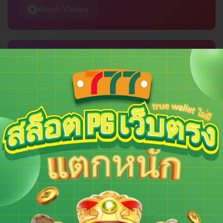
Watch Videos
เวิลด์คัพหนนี้ใครจะเป็นแชมป์ ?! Opta เปิดโผ 4 ทีมชาติ
ตัวเต็งบอลโลก 2026 - ขอบสนามเกมส์เองละเลงข่าว
Watch Videos
NR คอนบ่าว : ข่าวฟุตบอลเพี้ยนๆ จากโลกอนาคต
Watch Videos